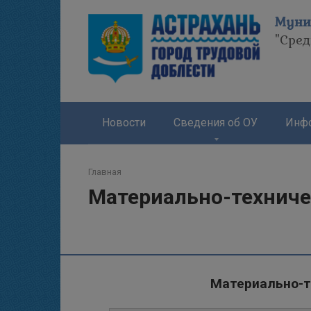
Перейти
Муни
к
"Сре
контенту
Новости
Сведения об ОУ
Инфо
Главная
Материально-техниче
Материально-т