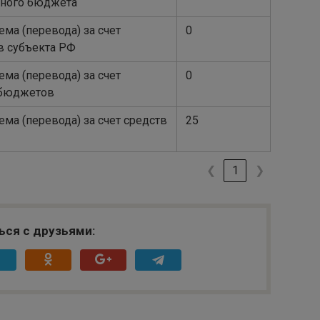
ьного бюджета
ма (перевода) за счет
0
 субъекта РФ
ма (перевода) за счет
0
 бюджетов
ма (перевода) за счет средств
25
❮
1
❯
ься с друзьями: