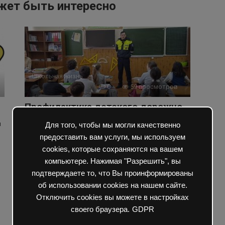
жет быть интересно
Школьная жизнь
0
59 просмотров
Профилактика детского дорожно-
транспортного травматизма
я
Для того, чтобы мы могли качественно
Профилактика детского дорожно-транспортного
предоставить вам услуги, мы используем
травматизма особенно актуальна в зимний период,
cookies, которые сохраняются на вашем
когда на улице скользко! Сегодня
компьютере. Нажимая "Разрешить", вы
подтверждаете то, что Вы проинформированы
об использовании cookies на нашем сайте.
Отключить cookies вы можете в настройках
своего браузера.
GDPR