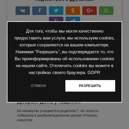
Для того, чтобы мы могли качественно
предоставить вам услуги, мы используем cookies,
которые сохраняются на вашем компьютере.
Вам также может быть интересно
Нажимая "Разрешить", вы подтверждаете то, что
Вы проинформированы об использовании cookies
на нашем сайте. Отключить cookies вы можете в
настройках своего браузера.
GDPR
ОТМЕНА
РАЗРЕШИТЬ
Школьная жизнь
0
176 просмотров
Добрые дела учащихся
На каникулах учащиеся и родители 1 «В» класса
побывали в реабилитационном центре «Улитка»,
навестив