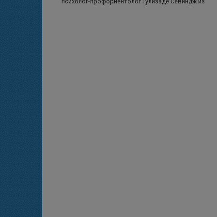
психолог-профориентолог Гулизаде Севиндж из