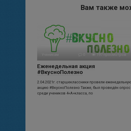
Вам также мо
Ученикам
0
197 просмотров
Еженедельная акция
#ВкусноПолезно
2.04.2021г. старшеклассники провели еженедельну
акцию #ВкусноПолезно Также, был проведён опрос
среди учеников 4«А»класса, по