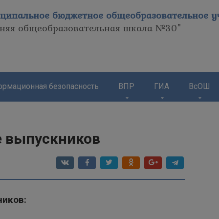
ципальное бюджетное общеобразовательное уч
дняя общеобразовательная школа №30"
рмационная безопасность
ВПР
ГИА
ВсОШ
е выпускников
ников: