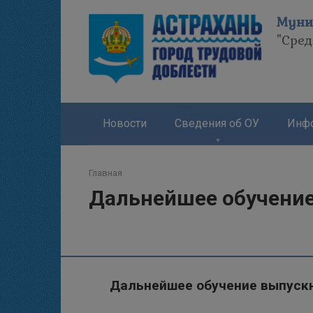
Перейти
Муни
к
"Сре
контенту
Новости
Сведения об ОУ
Инфо
Главная
Дальнейшее обучени
Дальнейшее обучение выпуск