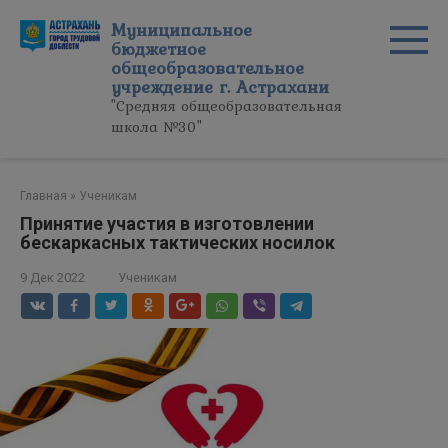
Перейти
Муниципальное
к
бюджетное
контенту
общеобразовательное
учреждение г. Астрахани
"Средняя общеобразовательная
школа №30"
Главная
»
Ученикам
Принятие участия в изготовлении
бескаркасных тактических носилок
9 Дек 2022
Ученикам