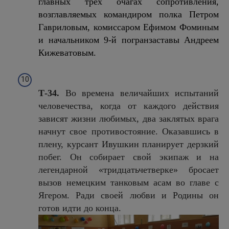
главных трёх очагах сопротивления,
возглавляемых командиром полка Петром
Гавриловым, комиссаром Ефимом Фоминым
и начальником 9-й погранзаставы Андреем
Кижеватовым.
Т-34.
Во времена величайших испытаний
человечества, когда от каждого действия
зависят жизни любимых, два заклятых врага
начнут свое противостояние. Оказавшись в
плену, курсант Ивушкин планирует дерзкий
побег. Он собирает свой экипаж и на
легендарной «тридцатьчетверке» бросает
вызов немецким танковым асам во главе с
Ягером. Ради своей любви и Родины он
готов идти до конца.