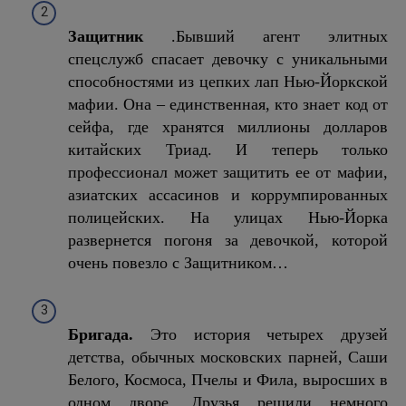
Защитник
.Бывший агент элитных
спецслужб спасает девочку с уникальными
способностями из цепких лап Нью-Йоркской
мафии. Она – единственная, кто знает код от
сейфа, где хранятся миллионы долларов
китайских Триад. И теперь только
профессионал может защитить ее от мафии,
азиатских ассасинов и коррумпированных
полицейских. На улицах Нью-Йорка
развернется погоня за девочкой, которой
очень повезло с Защитником…
Бригада.
Это история четырех друзей
детства, обычных московских парней, Саши
Белого, Космоса, Пчелы и Фила, выросших в
одном дворе. Друзья решили немного