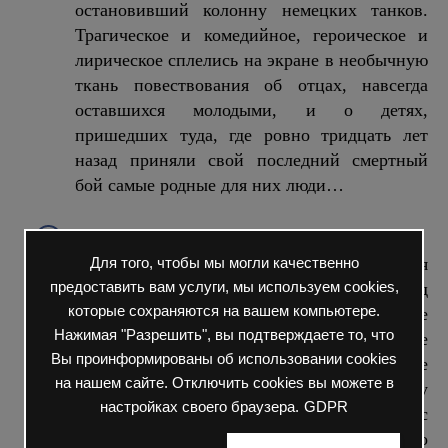
остановивший колонну немецких танков.
Трагическое и комедийное, героическое и
лирическое сплелись на экране в необычную
ткань повествования об отцах, навсегда
оставшихся молодыми, и о детях,
пришедших туда, где ровно тридцать лет
назад приняли свой последний смертный
бой самые родные для них люди…
Батальонъ.
Весна 1917 года. Февральская
Для того, чтобы мы могли качественно
революция изменила жизнь России и ход
предоставить вам услуги, мы используем cookies,
которые сохраняются на вашем компьютере.
Первой мировой войны. Государь уже
Нажимая "Разрешить", вы подтверждаете то, что
отрёкся от престола. В окопах, где
Вы проинформированы об использовании cookies
противостояние с немцами длится уже не
на нашем сайте. Отключить cookies вы можете в
один год, вовсю ведут пропаганду
настройках своего браузера.
GDPR
большевики. Они призывают к миру с
неприятелем. Российское офицерство