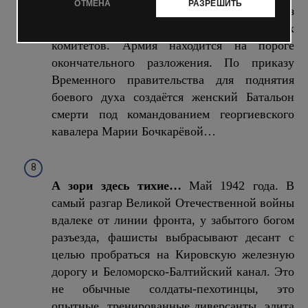
ОТМЕНА
РАЗРЕШИТЬ
фактически ничего не может решить без
одобрения так называемых солдатских
комитетов. Армия находится на пороге
окончательного разложения. По приказу
Временного правительства для поднятия
боевого духа создаётся женский Батальон
смерти под командованием георгиевского
кавалера Марии Бочкарёвой…
А зори здесь тихие…
Май 1942 года. В
самый разгар Великой Отечественной войны
вдалеке от линии фронта, у забытого богом
разъезда, фашисты выбрасывают десант с
целью пробраться на Кировскую железную
дорогу и Беломорско-Балтийский канал. Это
не обычные солдаты-пехотинцы, это
опытные, тренированные диверсанты, элита