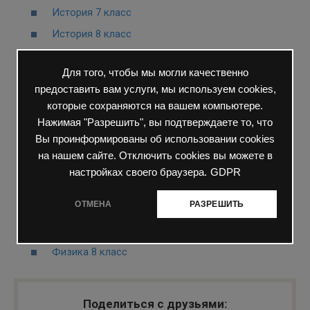
История 7 класс
История 8 класс
География 6 класс
Для того, чтобы мы могли качественно
География 7 класс
предоставить вам услуги, мы используем cookies,
География 8 класс
которые сохраняются на вашем компьютере.
Обществознание 6 класс
Нажимая "Разрешить", вы подтверждаете то, что
Вы проинформированы об использовании cookies
Обществознание 7 класс
на нашем сайте. Отключить cookies вы можете в
Обществознание 8 класс
настройках своего браузера.
GDPR
Английский язык 7 класс
ОТМЕНА
РАЗРЕШИТЬ
Химия 8 класс
Физика 7 класс
Физика 8 класс
Поделиться с друзьями: