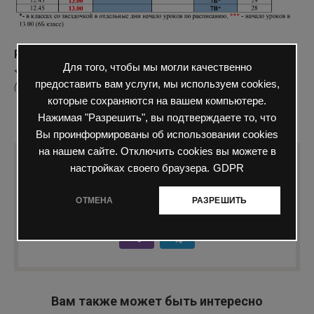
Рейтинг
Для того, чтобы мы могли качественно
предоставить вам услуги, мы используем cookies,
(
1
оценка, среднее
5
из
5
)
которые сохраняются на вашем компьютере.
0
167 просмотров
График прибытия на
Нажимая "Разрешить", вы подтверждаете то, что
занятия
Вы проинформированы об использовании cookies
на нашем сайте. Отключить cookies вы можете в
Понравилась статья? Поделиться с
настройках своего браузера.
GDPR
друзьями:
ОТМЕНА
РАЗРЕШИТЬ
Вам также может быть интересно