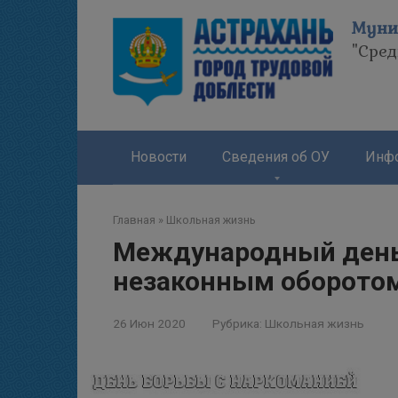
Перейти
Муни
к
"Сре
контенту
Новости
Сведения об ОУ
Инфо
Главная
»
Школьная жизнь
Международный день
незаконным оборотом
26 Июн 2020
Рубрика:
Школьная жизнь