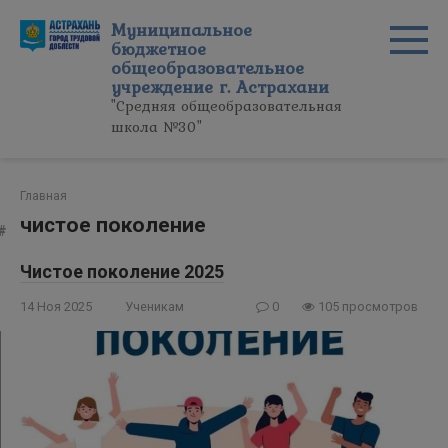
Перейти
Муниципальное
к
бюджетное
контенту
общеобразовательное
учреждение г. Астрахани
"Средняя общеобразовательная
школа №30"
Главная
чистое поколение
Чистое поколение 2025
14 Ноя 2025
Ученикам
0
105 просмотров