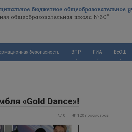
ципальное бюджетное общеобразовательное уч
дняя общеобразовательная школа №30"
рмационная безопасность
ВПР
ГИА
ВсОШ
бля «Gold Dance»!
0
120 просмотров