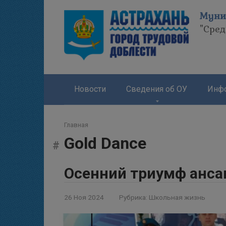
Перейти
Муни
к
"Сре
контенту
Новости
Сведения об ОУ
Инфо
Главная
Gold Dance
Осенний триумф ансам
26 Ноя 2024
Рубрика:
Школьная жизнь