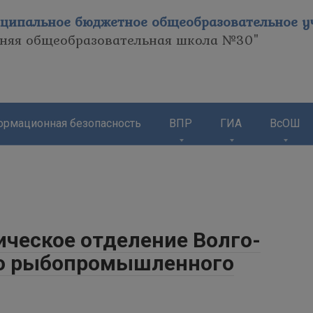
ципальное бюджетное общеобразовательное уч
дняя общеобразовательная школа №30"
рмационная безопасность
ВПР
ГИА
ВсОШ
ическое отделение Волго-
го рыбопромышленного