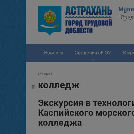
Перейти
Муни
к
"Сре
контенту
Новости
Сведения об ОУ
Инфо
Главная
колледж
Экскурсия в технолог
Каспийского морско
колледжа