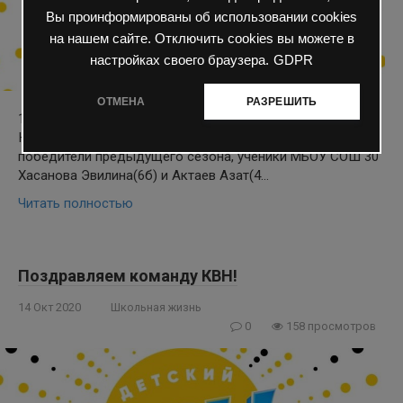
Вы проинформированы об использовании cookies
на нашем сайте. Отключить cookies вы можете в
настройках своего браузера.
GDPR
ОТМЕНА
РАЗРЕШИТЬ
1 марта в Астраханской Филармонии проходил 11 сезон
Юниор Лиги КВН. Команду «Вити не будет» представляли
победители предыдущего сезона, ученики МБОУ СОШ 30
Хасанова Эвилина(6б) и Актаев Азат(4…
Читать полностью
Поздравляем команду КВН!
14 Окт 2020
Школьная жизнь
0
158 просмотров