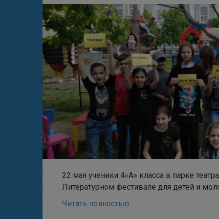
22 мая ученики 4«А» класса в парке театр
Литературном фестивале для детей и мол
Читать полностью