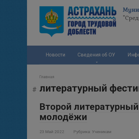
Перейти
Муни
к
"Сре
контенту
Новости
Сведения об ОУ
Инфо
Главная
литературный фести
Второй литературный
молодёжи
23 Май 2022
Рубрика:
Ученикам