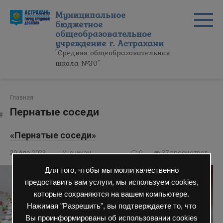
Перейти
Муниципальное
к
бюджетное
контенту
общеобразовательное
учреждение г. Астрахани
"Средняя общеобразовательная
школа №30"
Главная
Пернатые соседи
«Пернатые соседи»
20 Апр 2023
Ученикам
0
37 просмотров
Для того, чтобы мы могли качественно
предоставить вам услуги, мы используем cookies,
которые сохраняются на вашем компьютере.
Нажимая "Разрешить", вы подтверждаете то, что
Вы проинформированы об использовании cookies