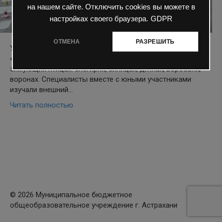
на нашем сайте. Отключить cookies вы можете в
настройках своего браузера.
GDPR
ОТМЕНА
РАЗРЕШИТЬ
Ученики 1«А» класса в музее прослушали лекцию
«Пернатые соседи», на которой рассказали ребятам о
зимующих птицах: снегирях, синицах, дятлах, воробьях,
воронах. Специалисты вместе с юными участниками
изучали внешний…
Читать полностью
© 2026 Муниципальное бюджетное
общеобразовательное учреждение г. Астрахани