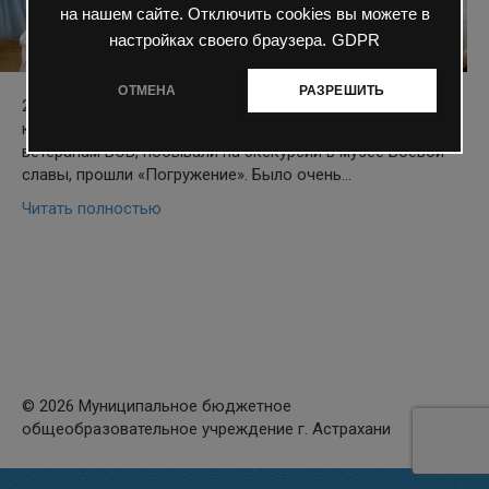
на нашем сайте. Отключить cookies вы можете в
настройках своего браузера.
GDPR
ОТМЕНА
РАЗРЕШИТЬ
29 апреля в 3«Б» классе прошёл классный час «Победа,
которую помним!» Ребята написали «Письма Победы»
ветеранам ВОВ, побывали на экскурсии в музее Боевой
славы, прошли «Погружение». Было очень…
Читать полностью
© 2026 Муниципальное бюджетное
общеобразовательное учреждение г. Астрахани