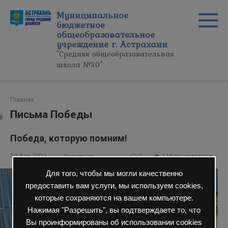
Перейти
Муниципальное
к
бюджетное
контенту
общеобразовательное
учреждение г. Астрахани
"Средняя общеобразовательная
школа №30"
Главная
Письма Победы
Победа, которую помним!
30 Апр 2021
Ученикам
0
119 просмотров
Для того, чтобы мы могли качественно
предоставить вам услуги, мы используем cookies,
которые сохраняются на вашем компьютере.
Нажимая "Разрешить", вы подтверждаете то, что
Вы проинформированы об использовании cookies