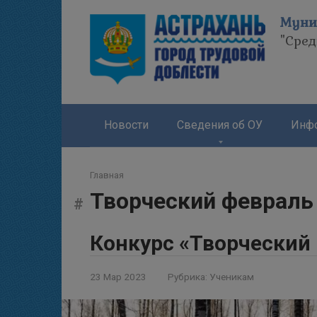
Перейти
Муни
к
"Сре
контенту
Новости
Сведения об ОУ
Инфо
Главная
Творческий февраль
Конкурс «Творческий
23 Мар 2023
Рубрика:
Ученикам