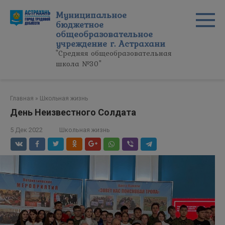
Перейти
Муниципальное
к
бюджетное
контенту
общеобразовательное
учреждение г. Астрахани
"Средняя общеобразовательная
школа №30"
Главная
»
Школьная жизнь
День Неизвестного Солдата
5 Дек 2022
Школьная жизнь