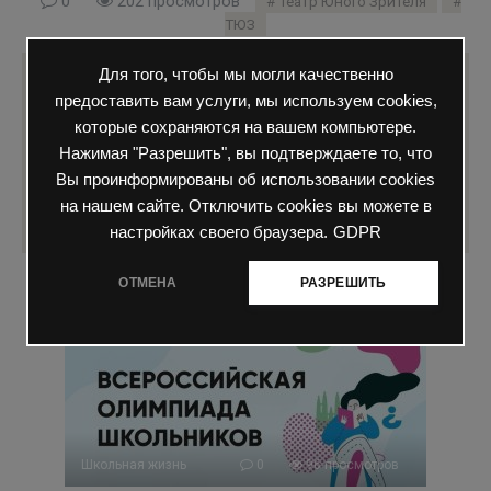
0
202 просмотров
Театр Юного Зрителя
ТЮЗ
Для того, чтобы мы могли качественно
Понравилась статья? Поделиться с
предоставить вам услуги, мы используем cookies,
друзьями:
которые сохраняются на вашем компьютере.
Нажимая "Разрешить", вы подтверждаете то, что
Вы проинформированы об использовании cookies
на нашем сайте. Отключить cookies вы можете в
настройках своего браузера.
GDPR
ОТМЕНА
РАЗРЕШИТЬ
Вам также может быть интересно
Школьная жизнь
0
96 просмотров