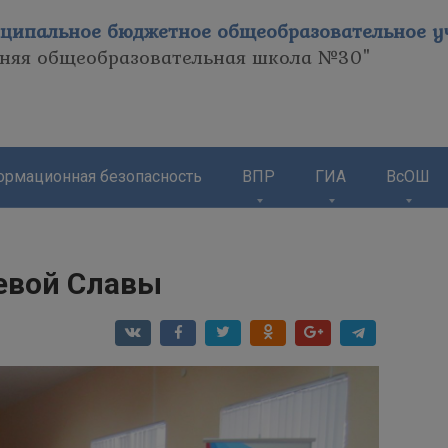
ципальное бюджетное общеобразовательное уч
дняя общеобразовательная школа №30"
рмационная безопасность
ВПР
ГИА
ВсОШ
оевой Славы