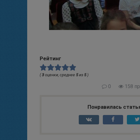
Рейтинг
(
3
оценки, среднее
5
из
5
)
0
158 п
Понравилась стать