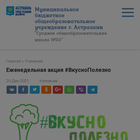
Перейти
Муниципальное
к
бюджетное
контенту
общеобразовательное
учреждение г. Астрахани
"Средняя общеобразовательная
школа №30"
Главная
»
Ученикам
Еженедельная акция #ВкусноПолезно
20 Дек 2021
Ученикам