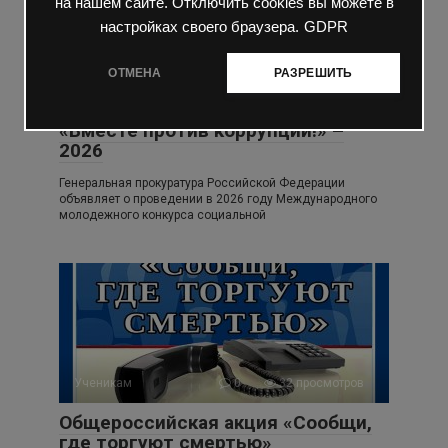
на нашем сайте. Отключить cookies вы можете в
настройках своего браузера.
GDPR
Ученикам
0
23 просмотров
Международный молодежный
ОТМЕНА
РАЗРЕШИТЬ
конкурс социальной
антикоррупционной рекламы
«Вместе против коррупции!» –
2026
Генеральная прокуратура Российской Федерации
объявляет о проведении в 2026 году Международного
молодежного конкурса социальной
Ученикам
0
32 просмотров
Общероссийская акция «Сообщи,
где торгуют смертью»