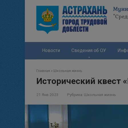
Перейти
Муни
к
"Сре
контенту
Новости
Сведения об ОУ
Инфо
Главная
»
Школьная жизнь
Исторический квест 
21 Янв 2023
Рубрика:
Школьная жизнь