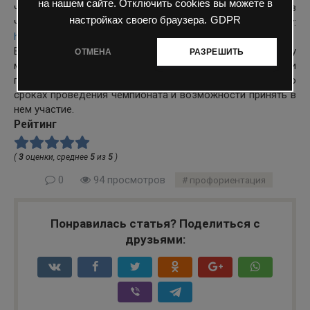
на нашем сайте. Отключить cookies вы можете в
чемпионата, а также форма регистрации для участия в
настройках своего браузера.
GDPR
чемпионате размещены в сети «Интернет» по адресу:
https://игра-интернет.рф/championship/.
В целях оказания информационной поддержки данному
ОТМЕНА
РАЗРЕШИТЬ
мероприятию просим Вас оказать содействие и
проинформировать подведомственные учреждения о
сроках проведения чемпионата и возможности принять в
нем участие.
Рейтинг
(
3
оценки, среднее
5
из
5
)
0
94 просмотров
профориентация
Понравилась статья? Поделиться с
друзьями: