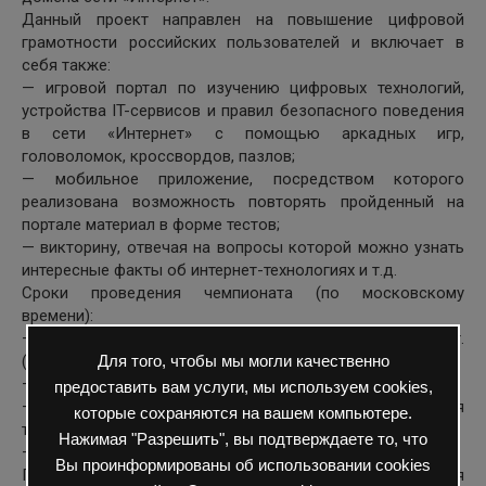
Данный проект направлен на повышение цифровой
грамотности российских пользователей и включает в
себя также:
— игровой портал по изучению цифровых технологий,
устройства IT-сервисов и правил безопасного поведения
в сети «Интернет» с помощью аркадных игр,
головоломок, кроссвордов, пазлов;
— мобильное приложение, посредством которого
реализована возможность повторять пройденный на
портале материал в форме тестов;
— викторину, отвечая на вопросы которой можно узнать
интересные факты об интернет-технологиях и т.д.
Сроки проведения чемпионата (по московскому
времени):
— регистрация участников: до 9 ноября т.г.
(включительно);
Для того, чтобы мы могли качественно
— проведение чемпионата: с 10 по 27 ноября т.г.;
предоставить вам услуги, мы используем cookies,
— подсчет и начисление бонусных баллов: до 7 декабря
которые сохраняются на вашем компьютере.
т.г.;
Нажимая "Разрешить", вы подтверждаете то, что
— объявление результатов: 8 декабря т.г.
Вы проинформированы об использовании cookies
Подробная информация о сроках и условиях проведения