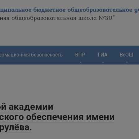
ципальное бюджетное общеобразовательное уч
дняя общеобразовательная школа №30"
рмационная безопасность
ВПР
ГИА
ВсОШ
ой академии
ского обеспечения имени
рулёва.