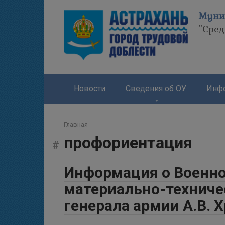
Перейти
Муни
к
"Сре
контенту
Новости
Сведения об ОУ
Инфо
Главная
профориентация
Информация о Военн
материально-техниче
генерала армии А.В. Х