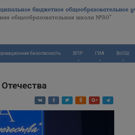
ципальное бюджетное общеобразовательное уч
дняя общеобразовательная школа №30"
рмационная безопасность
ВПР
ГИА
ВсОШ
 Отечества