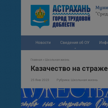
Перейти
Муни
к
"Сре
контенту
Новости
Сведения об ОУ
Инфо
Главная
»
Школьная жизнь
Казачество на страже
25 Янв 2023
Рубрика:
Школьная жизнь