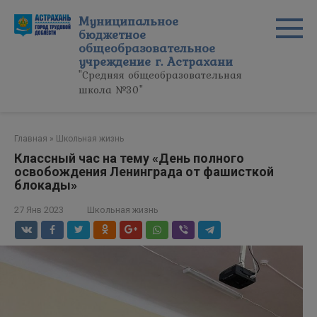
Перейти
Муниципальное
к
бюджетное
контенту
общеобразовательное
учреждение г. Астрахани
"Средняя общеобразовательная
школа №30"
Главная
»
Школьная жизнь
Классный час на тему «День полного
освобождения Ленинграда от фашисткой
блокады»
27 Янв 2023
Школьная жизнь