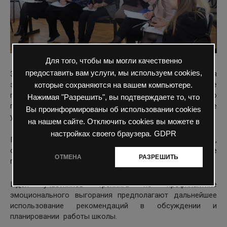
Для того, чтобы мы могли качественно
предоставить вам услуги, мы используем cookies,
Задачами тренинга являлось снижение уровня
эмоционального выгорания сотрудников; планирование
которые сохраняются на вашем компьютере.
посредством «мозгового штурма» мероприятий по
Нажимая "Разрешить", вы подтверждаете то, что
профилактике эмоционального выгорания; повышение
Вы проинформированы об использовании cookies
уровня сплоченности коллектива.
на нашем сайте. Отключить cookies вы можете в
настройках своего браузера.
GDPR
После мероприятия учителя почувствовали лёгкость,
снятие эмоционального напряжения, а многие
ОТМЕНА
РАЗРЕШИТЬ
проблемные вопросы нашли ответы.
Идеи участников тренинга по профилактике
эмоционального выгорания предполагают дальнейшее
использование рекомендаций в обсуждении и
планировании работы школы.