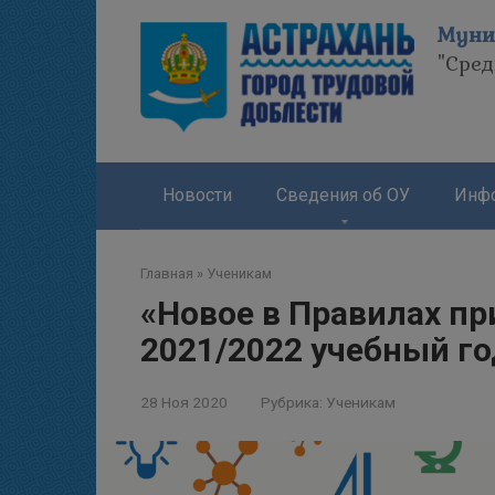
Перейти
Муни
к
"Сре
контенту
Новости
Сведения об ОУ
Инфо
Главная
»
Ученикам
«Новое в Правилах пр
2021/2022 учебный го
28 Ноя 2020
Рубрика:
Ученикам