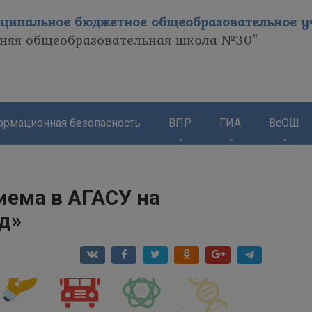
ципальное бюджетное общеобразовательное уч
дняя общеобразовательная школа №30"
рмационная безопасность
ВПР
ГИА
ВсОШ
иема в АГАСУ на
д»