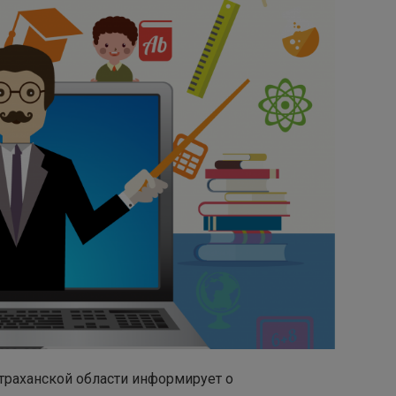
траханской области информирует о