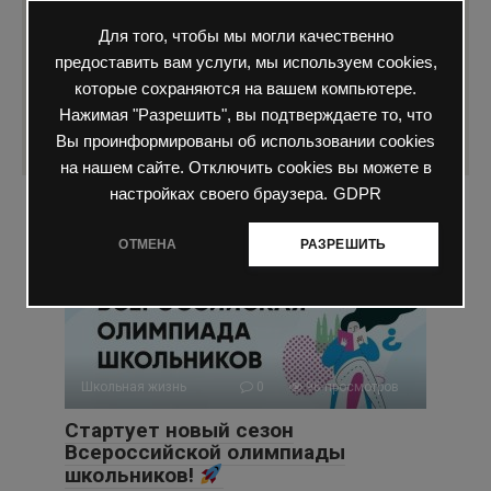
Понравилась статья? Поделиться с
Для того, чтобы мы могли качественно
друзьями:
предоставить вам услуги, мы используем cookies,
которые сохраняются на вашем компьютере.
Нажимая "Разрешить", вы подтверждаете то, что
Вы проинформированы об использовании cookies
на нашем сайте. Отключить cookies вы можете в
настройках своего браузера.
GDPR
Вам также может быть интересно
ОТМЕНА
РАЗРЕШИТЬ
Школьная жизнь
0
96 просмотров
Стартует новый сезон
Всероссийской олимпиады
школьников!