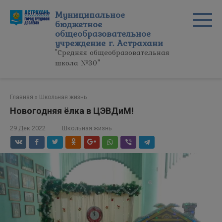
Перейти
Муниципальное
к
бюджетное
контенту
общеобразовательное
учреждение г. Астрахани
"Средняя общеобразовательная
школа №30"
Главная
»
Школьная жизнь
Новогодняя ëлка в ЦЭВДиМ!
29 Дек 2022
Школьная жизнь