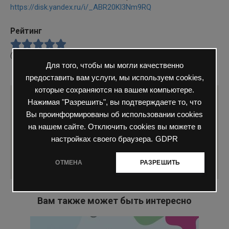
https://disk.yandex.ru/i/_ABR20Kl3Nm9RQ
Рейтинг
(
1
оценка, среднее
5
из
5
)
Для того, чтобы мы могли качественно
0
153 просмотров
Юнармия
предоставить вам услуги, мы используем cookies,
которые сохраняются на вашем компьютере.
Нажимая "Разрешить", вы подтверждаете то, что
Понравилась статья? Поделиться с
Вы проинформированы об использовании cookies
друзьями:
на нашем сайте. Отключить cookies вы можете в
настройках своего браузера.
GDPR
ОТМЕНА
РАЗРЕШИТЬ
Вам также может быть интересно