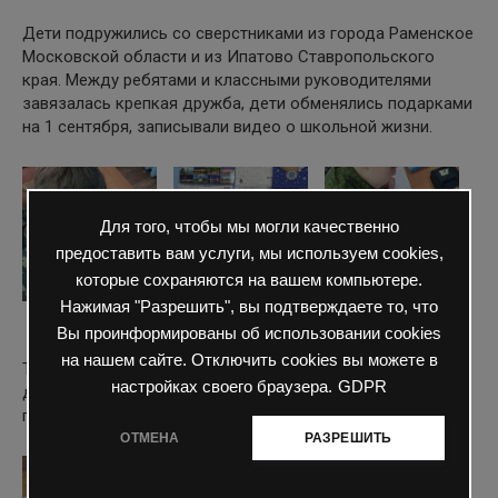
Дети подружились со сверстниками из города Раменское
Московской области и из Ипатово Ставропольского
края. Между ребятами и классными руководителями
завязалась крепкая дружба, дети обменялись подарками
на 1 сентября, записывали видео о школьной жизни.
Для того, чтобы мы могли качественно
предоставить вам услуги, мы используем cookies,
которые сохраняются на вашем компьютере.
Нажимая "Разрешить", вы подтверждаете то, что
Вы проинформированы об использовании cookies
на нашем сайте. Отключить cookies вы можете в
Также наши посткроссеры отправляли письма в День
настройках своего браузера.
GDPR
добра и уважения пожилым людям и даже получили на
письма с пожеланиями ответы.
ОТМЕНА
РАЗРЕШИТЬ