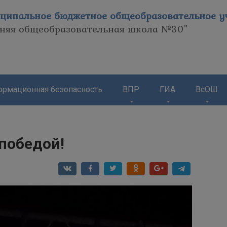
ципальное бюджетное общеобразовательное уч
дняя общеобразовательная школа №30"
рмационная безопасность
ВПР
ГИА
ВсОШ
победой!