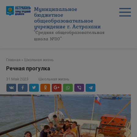
Перейти
Муниципальное
к
бюджетное
контенту
общеобразовательное
учреждение г. Астрахани
"Средняя общеобразовательная
школа №30"
Главная
»
Школьная жизнь
Речная прогулка
31 Май 2023
Школьная жизнь