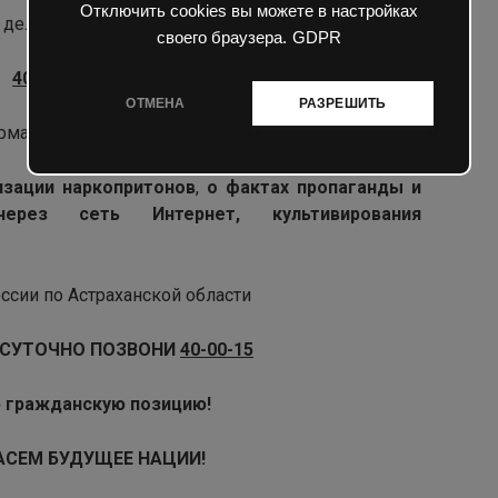
Отключить cookies вы можете в настройках
дел России по Астраханской области
своего браузера.
GDPR
40-00-15
ОТМЕНА
РАЗРЕШИТЬ
ормацию
изации наркопритонов
,
о фактах пропаганды и
в через сеть Интернет,
культивирования
сии по Астраханской области
ОСУТОЧНО
ПОЗВОНИ
40-00-15
 гражданскую позицию!
АСЕМ БУДУЩЕЕ НАЦИИ!