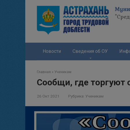
Перейти
Муни
к
"Сре
контенту
Новости
Сведения об ОУ
Инфо
Главная
»
Ученикам
Сообщи, где торгуют
26 Окт 2021
Рубрика:
Ученикам