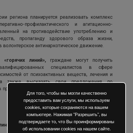
и региона планируется реализовать комплекс
еративно-профилактического и агитационно-
равленный на противодействие употреблению и
редств, пропаганду здорового образа жизни,
 волонтерское антинаркотическое движение.
 «горячих линий»,
граждане могут получить
валифицированных специалистов в сфере
исимостей от психоактивных веществ, лечения и
й, а также высказать свои предложения по
профилактической антинаркотической работы в
Для того, чтобы мы могли качественно
предоставить вам услуги, мы используем
cookies, которые сохраняются на вашем
компьютере. Нажимая "Разрешить", вы
подтверждаете то, что Вы проинформированы
линии
об использовании cookies на нашем сайте.