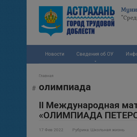
Перейти
Муни
к
"Сре
контенту
Новости
Сведения об ОУ
Инфо
Главная
олимпиада
II Международная ма
«ОЛИМПИАДА ПЕТЕР
17 Фев 2022
Рубрика:
Школьная жизнь