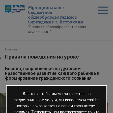
Перейти
Муниципальное
к
бюджетное
контенту
общеобразовательное
учреждение г. Астрахани
"Средняя общеобразовательная
школа №30"
Главная
Правила поведения на уроке
Беседа, направленная на духовно-
нравственное развитие каждого ребенка и
формирование гражданского сознания
16 Сен 2021
Ученикам
0
133 просмотров
Для того, чтобы мы могли качественно
предоставить вам услуги, мы используем cookies,
которые сохраняются на вашем компьютере.
Нажимая "Разрешить", вы подтверждаете то, что