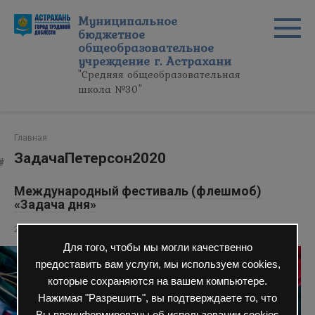
Перейти
Муниципальное
к
бюджетное
контенту
общеобразовательное
учреждение г. Астрахани
"Средняя общеобразовательная
школа №30"
Главная
ЗадачаПетерсон2020
Международный фестиваль (флешмоб)
«Задача дня»
21 Дек 2020
Ученикам
0
211 просмотров
Для того, чтобы мы могли качественно
предоставить вам услуги, мы используем cookies,
которые сохраняются на вашем компьютере.
Нажимая "Разрешить", вы подтверждаете то, что
Вы проинформированы об использовании cookies