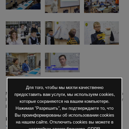
Для того, чтобы мы могли качественно
Мы гордимся научной разработкой ребят и надеемся, что
предоставить вам услуги, мы используем cookies,
Роман не остановится на достигнутом и продолжит
которые сохраняются на вашем компьютере.
работу над важными для людей проектами!
Нажимая "Разрешить", вы подтверждаете то, что
Вы проинформированы об использовании cookies
Рейтинг
на нашем сайте. Отключить cookies вы можете в