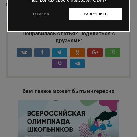
настройках своего браузера.
GDPR
(
1
оценка, среднее
5
из
5
)
0
147 просмотров
проект
ОТМЕНА
РАЗРЕШИТЬ
Понравилась статья? Поделиться с
друзьями:
Вам также может быть интересно
Школьная жизнь
0
96 просмотров