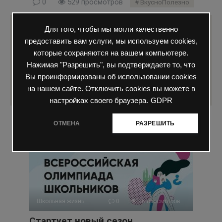
0
529 просмотров
ВкусноПолезно
Для того, чтобы мы могли качественно
Понравилась статья? Поделиться с
предоставить вам услуги, мы используем cookies,
друзьями:
которые сохраняются на вашем компьютере.
Нажимая "Разрешить", вы подтверждаете то, что
Вы проинформированы об использовании cookies
на нашем сайте. Отключить cookies вы можете в
настройках своего браузера.
GDPR
ОТМЕНА
РАЗРЕШИТЬ
Вам также может быть интересно
Школьная жизнь
0
96 просмотров
Стартует новый сезон