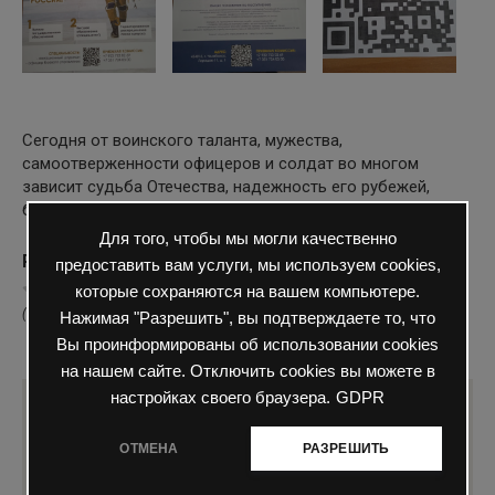
Сегодня от воинского таланта, мужества,
самоотверженности офицеров и солдат во многом
зависит судьба Отечества, надежность его рубежей,
безопасность
Для того, чтобы мы могли качественно
Рейтинг
предоставить вам услуги, мы используем cookies,
которые сохраняются на вашем компьютере.
( Пока оценок нет )
Нажимая "Разрешить", вы подтверждаете то, что
Вы проинформированы об использовании cookies
0
81 просмотров
профориентация
на нашем сайте. Отключить cookies вы можете в
настройках своего браузера.
GDPR
Понравилась статья? Поделиться с
друзьями:
ОТМЕНА
РАЗРЕШИТЬ