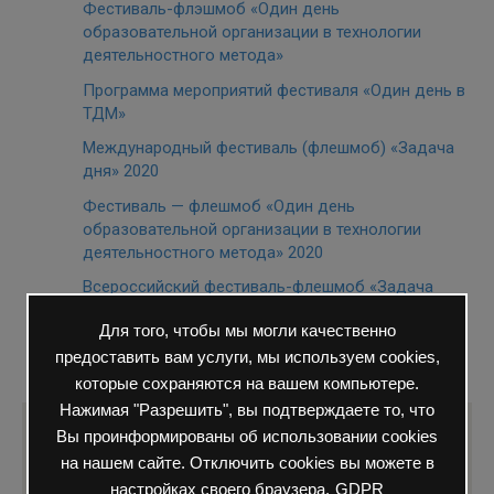
Фестиваль-флэшмоб «Один день
образовательной организации в технологии
деятельностного метода»
Программа мероприятий фестиваля «Один день в
ТДМ»
Международный фестиваль (флешмоб) «Задача
дня» 2020
Фестиваль — флешмоб «Один день
образовательной организации в технологии
деятельностного метода» 2020
Всероссийский фестиваль-флешмоб «Задача
дня» 2020
Для того, чтобы мы могли качественно
предоставить вам услуги, мы используем cookies,
которые сохраняются на вашем компьютере.
Нажимая "Разрешить", вы подтверждаете то, что
Вы проинформированы об использовании cookies
Поделиться с друзьями:
на нашем сайте. Отключить cookies вы можете в
настройках своего браузера.
GDPR