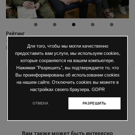
Рейтинг
Для того, чтобы мы могли качественно
( Пока оценок нет )
предоставить вам услуги, мы используем cookies,
0
65 просмотров
диктант победы
которые сохраняются на вашем компьютере.
Нажимая "Разрешить", вы подтверждаете то, что
Вы проинформированы об использовании cookies
Понравилась статья? Поделиться с
на нашем сайте. Отключить cookies вы можете в
друзьями:
настройках своего браузера.
GDPR
ОТМЕНА
РАЗРЕШИТЬ
Вам также может быть интересно