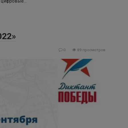
, цифровые…
022»
0
89 просмотров