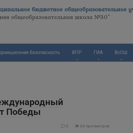
ципальное бюджетное общеобразовательное уч
дняя общеобразовательная школа №30"
рмационная безопасность
ВПР
ГИА
ВсОШ
еждународный
нт Победы
0
65 просмотров