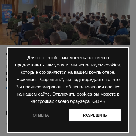
Сегодня для учащихся 7-го, 8-х, 11-го класса состоялся
Для того, чтобы мы могли качественно
Урок Мужества, который провел заместитель
предоставить вам услуги, мы используем cookies,
Председателя ДОСААФ начальник отдела военно-
которые сохраняются на вашем компьютере.
патриотической и спортивной работы Караульнов Вадим
Валентинович. Александр Иванович Покрышкин –…
Нажимая "Разрешить", вы подтверждаете то, что
Вы проинформированы об использовании cookies
Читать полностью
на нашем сайте. Отключить cookies вы можете в
настройках своего браузера.
GDPR
Разговоры о важном
ОТМЕНА
РАЗРЕШИТЬ
20 Фев 2023
Школьная жизнь
0
77 просмотров